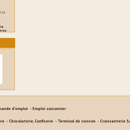
à la
le
ières
ulanger
le
ilières
s
n sont
ande d'emploi
Emploi saisonnier
ce la
ure
Chocolaterie, Confiserie
Terminal de cuisson
Croissanterie S
a glace