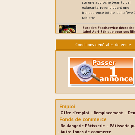
sur une approche bean to bar
exigeante, revendiquant une
transparence totale, de la fève 
tablette.
Eureden Foodservice décroche 
label Agri-Éthique pour ses fil
légumes - Entreprises
02/08/2026
Conditions générales de vente
Mi-juillet, le grossiste spécialisé
notamment dans l'artisanat bo
a annoncé l’obtention de la
certification commerce équitab
française Agri-Éthique pour ses f
légumes, renforçant ainsi son
engagement en faveur d’une
restauration plus durable et plu
responsable.
Trophées de la glace : les
candidatures pour la 6e éditio
Emploi
ouvertes - Glacier
Offre d'emploi
Remplacement
Dem
01/08/2026
Fonds de commerce
La Compagnie des desserts lan
Boulangerie Pâtisserie
Pâtisserie p
6e édition de son concours
international les Trophées de l
Autre fonds de commerce