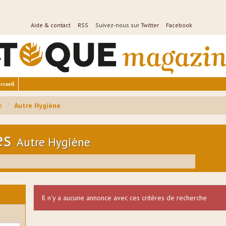
Aide & contact
RSS
Suivez-nous sur
Twitter
Facebook
ccueil
e
Autre Hygiène
es
Autre Hygiène
Il n'y a aucune annonce avec ces critères de recherche