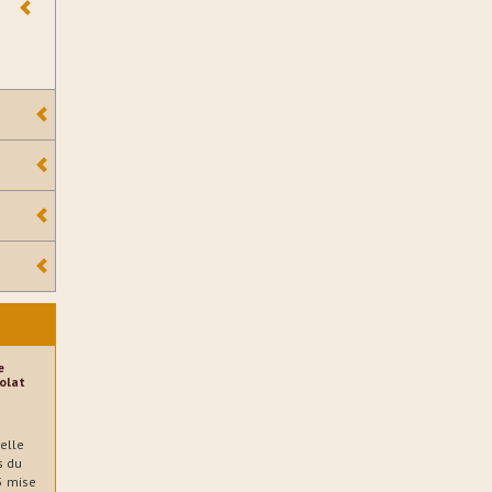
e
olat
elle
s du
 5 mise