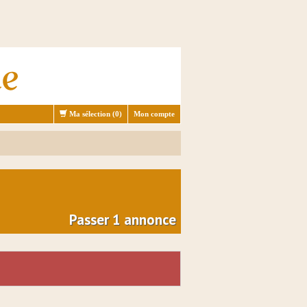
Ma sélection (
0
)
Mon compte
Passer 1 annonce