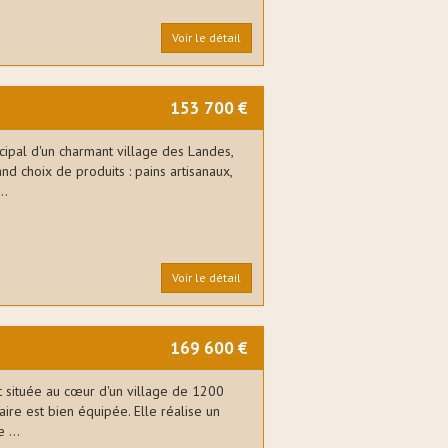
Voir le détail
153 700 €
cipal d'un charmant village des Landes,
d choix de produits : pains artisanaux,
..
Voir le détail
169 600 €
t située au cœur d'un village de 1200
aire est bien équipée. Elle réalise un
 ...