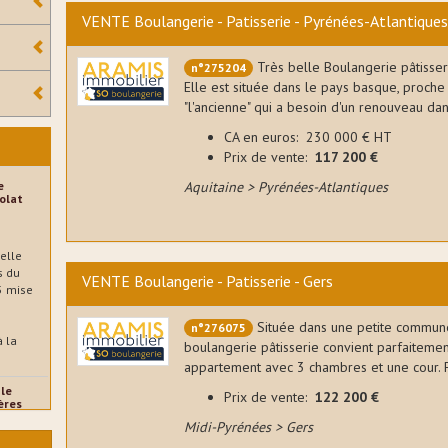
VENTE Boulangerie - Patisserie - Pyrénées-Atlantique
Très belle Boulangerie pâtisse
n°275204
Elle est située dans le pays basque, proche 
"l'ancienne" qui a besoin d'un renouveau dan 
CA en euros: 230 000 € HT
Prix de vente:
117 200 €
e
Aquitaine > Pyrénées-Atlantiques
olat
elle
s du
VENTE Boulangerie - Patisserie - Gers
 5 mise
Située dans une petite commune
n°276075
à la
boulangerie pâtisserie convient parfaiteme
appartement avec 3 chambres et une cour. Fo
le
Prix de vente:
122 200 €
ières
Midi-Pyrénées > Gers