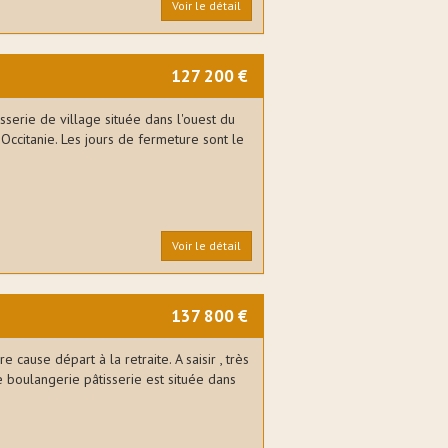
Voir le détail
127 200 €
serie de village située dans l'ouest du
ccitanie. Les jours de fermeture sont le
Voir le détail
137 800 €
 cause départ à la retraite. A saisir , très
te boulangerie pâtisserie est située dans