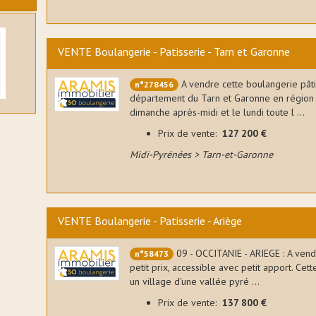
ulanger
le
VENTE Boulangerie - Patisserie - Tarn et Garonne
ilières
A vendre cette boulangerie pâtis
n°278456
s
département du Tarn et Garonne en région O
dimanche après-midi et le lundi toute l ...
Prix de vente:
127 200 €
n sont
Midi-Pyrénées > Tarn-et-Garonne
ce la
a glace
ble de
VENTE Boulangerie - Patisserie - Ariège
ue dans
09 - OCCITANIE - ARIEGE : A vendre
n°58473
petit prix, accessible avec petit apport. Cet
un village d'une vallée pyré ...
yer des
icap
Prix de vente:
137 800 €
es,