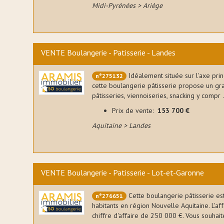
Midi-Pyrénées > Ariège
pour une
es de
t est
VENTE Boulangerie - Patisserie - Landes
ue
Idéalement située sur l'axe prin
n°275132
tons
cette boulangerie pâtisserie propose un gran
Après
pâtisseries, viennoiseries, snacking y compr .
aint-
Prix de vente:
153 700 €
e avec
priment
Aquitaine > Landes
it café
Mieux
VENTE Boulangerie - Patisserie - Lot-et-Garonne
nue de
serie.
Cette boulangerie pâtisserie es
n°276651
ionnels
ires.
habitants en région Nouvelle Aquitaine. L'aff
chiffre d'affaire de 250 000 €. Vous souhaite
pat au