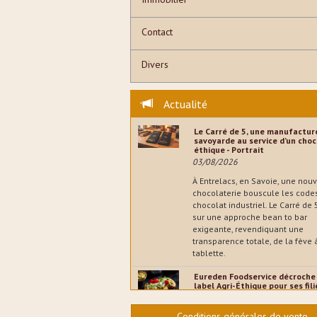
Contact
Divers
Actualité
Le Carré de 5, une manufactur
savoyarde au service d’un choc
éthique - Portrait
03/08/2026
À Entrelacs, en Savoie, une nouv
chocolaterie bouscule les code
chocolat industriel. Le Carré de
sur une approche bean to bar
exigeante, revendiquant une
transparence totale, de la fève 
tablette.
Eureden Foodservice décroche 
label Agri-Éthique pour ses fil
légumes - Entreprises
02/08/2026
Conditions générales de vente