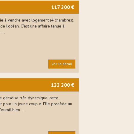
s
117 200 €
rie à vendre avec logement (4 chambres).
de l'océan. C'est une affaire tenue à
...
Voir le détail
122 200 €
 gersoise très dynamique, cette
nt pour un jeune couple. Elle possède un
urnil bien ...