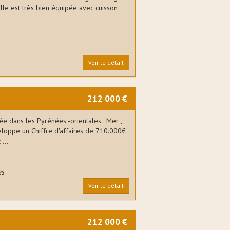
lle est très bien équipée avec cuisson
Voir le détail
212 000 €
ée dans les Pyrénées -orientales . Mer ,
loppe un Chiffre d'affaires de 710.000€
...
es
Voir le détail
212 000 €