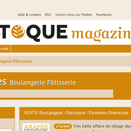
Aide & contact
RSS
Suivez-nous sur
Twitter
Facebook
ccueil
ngerie Pâtisserie
es
Boulangerie Pâtisserie
VENTE Boulangerie - Patisserie - Pyrénées-Orientales
Très belle affaire de village sit
n°62869