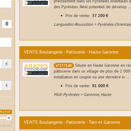
précisément dans les Pyrénées orientales à 
des Pyrénées. Réel potentiel de dévelop ...
Prix de vente:
57 200 €
Languedoc-Roussillon > Pyrénées-Oriental
VENTE Boulangerie - Patisserie - Haute Garonne
€
Située en Haute Garonne en régi
n°277145
pâtisserie dans ce village de plus de 2 000
installation en couple ou une dernière in ...
€
Prix de vente:
81 000 €
Midi-Pyrénées > Garonne, Haute
992 € HT
VENTE Boulangerie - Patisserie - Tarn et Garonne
3 457 992