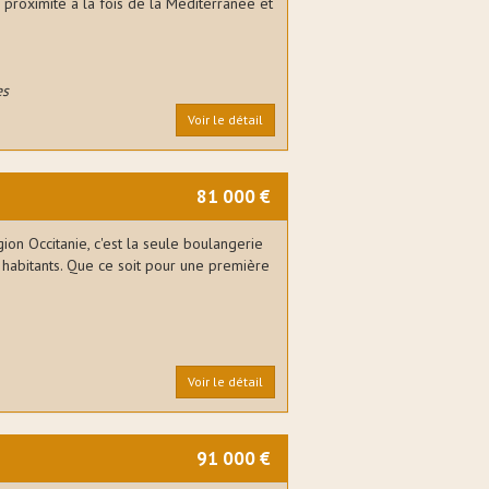
proximité à la fois de la Méditerranée et
es
Voir le détail
81 000 €
on Occitanie, c'est la seule boulangerie
 habitants. Que ce soit pour une première
Voir le détail
91 000 €