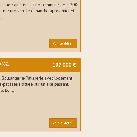
st située au cœur d'une commune de 4 200
 fermeture sont le dimanche après-midi et
.
Voir le détail
0 K€.
107 000 €
Boulangerie-Pâtisserie avec logement
pâtisserie située sur un axe passant,
. L’é ...
Voir le détail