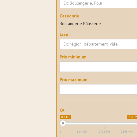
Catégorie
Boulangerie Pâtisserie
Lieu
Prix minimum
Prix maximum
CA
0 € HT
3 457 
0
864 498
1 728 996
2 593 494