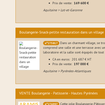
Prix de vente:
169 600 €
Aquitaine > Lot-et-Garonne
ulanger
taller
ert l’an
aptisée
Boulangerie-Snack-petite restauration dans un village
leçons
Dans un charmant village, se tro
n°275817
comprend une salle et une terrasse avec u
laboratoire et la salle sont équipés de tout 
 le
CA en euros: 201 687 € HT
ales a
Prix de vente:
197 000 €
ine
s
Aquitaine > Pyrénées-Atlantiques
ter
VENTE Boulangerie - Patisserie - Hautes Pyrénées
erre
rs un
èce,
Cette jolie Boulangerie-Pâtisser
n°276997