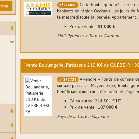
Cette boulangerie pâtisserie e
n°276856
erche
habitants en région Occitanie. Les jours de
le mercredi toute la journée. Appartement ..
Prix de vente:
91 000 €
Midi-Pyrénées > Tarn-et-Garonne
Vente Boulangerie, Pâtisserie 210 K€ de CA EBE-R +8
À vendre – Fonds de commerce 
n°277738
sur axe passant – Mayenne (53) Boulangerie-
bénéficiant d’une clientèle fidèle et régulière
CA en euros: 214 301 € HT
Prix de vente:
107 000 €
Pays de la Loire > Mayenne