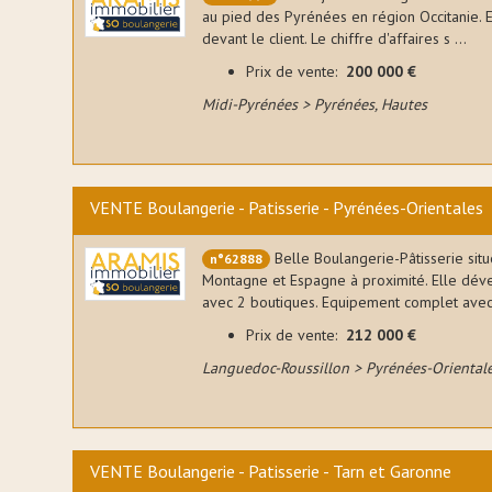
ent en
au pied des Pyrénées en région Occitanie. E
devant le client. Le chiffre d'affaires s ...
aît un
ersions
Prix de vente:
200 000 €
Midi-Pyrénées > Pyrénées, Hautes
 placée
eprises
effrey
unal
VENTE Boulangerie - Patisserie - Pyrénées-Orientales
aris en
ent du
ciaux,
Belle Boulangerie-Pâtisserie situ
n°62888
n train
Montagne et Espagne à proximité. Elle déve
 et de
avec 2 boutiques. Equipement complet avec 
Prix de vente:
212 000 €
ie
che ses
Languedoc-Roussillon > Pyrénées-Oriental
 pour
pe du
ocuse
VENTE Boulangerie - Patisserie - Tarn et Garonne