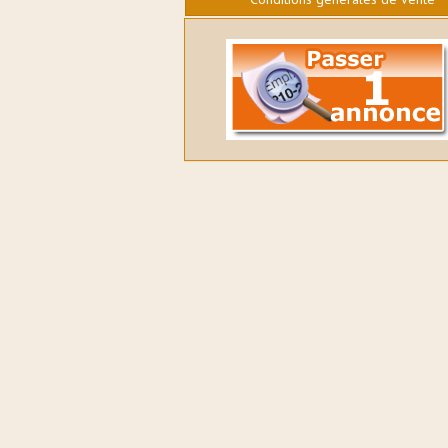
Mi-juillet, le grossiste spécialisé
notamment dans l'artisanat bo
a annoncé l’obtention de la
certification commerce équitab
française Agri-Éthique pour ses f
légumes, renforçant ainsi son
engagement en faveur d’une
restauration plus durable et plu
responsable.
Trophées de la glace : les
candidatures pour la 6e éditio
ouvertes - Glacier
01/08/2026
La Compagnie des desserts lan
6e édition de son concours
international les Trophées de l
et du dessert glacé. Il est possi
s’inscrire jusqu’au 31 octobre.
Une place pour tous : bienven
les fournils inclusifs - RSE
30/07/2026
Au-delà de l’obligation d’emplo
personnes en situation de hand
dans les plus grandes entrepris