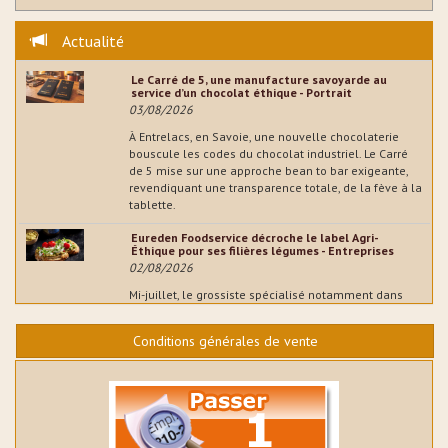
Actualité
Le Carré de 5, une manufacture savoyarde au
service d’un chocolat éthique - Portrait
03/08/2026
À Entrelacs, en Savoie, une nouvelle chocolaterie
bouscule les codes du chocolat industriel. Le Carré
de 5 mise sur une approche bean to bar exigeante,
revendiquant une transparence totale, de la fève à la
tablette.
Eureden Foodservice décroche le label Agri-
Éthique pour ses filières légumes - Entreprises
02/08/2026
Mi-juillet, le grossiste spécialisé notamment dans
l'artisanat boulanger a annoncé l’obtention de la
certification commerce équitable française Agri-
Conditions générales de vente
Éthique pour ses filières légumes, renforçant ainsi
son engagement en faveur d’une restauration plus
durable et plus responsable.
Trophées de la glace : les candidatures pour la 6e
édition sont ouvertes - Glacier
01/08/2026