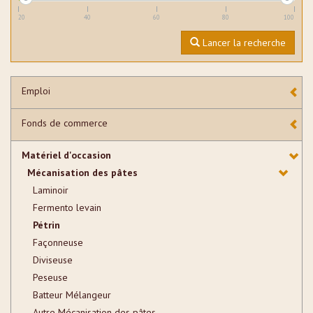
20
40
60
80
100
Lancer la recherche
Emploi
Fonds de commerce
Matériel d'occasion
Mécanisation des pâtes
Laminoir
Fermento levain
Pétrin
Façonneuse
Diviseuse
Peseuse
Batteur Mélangeur
Autre Mécanisation des pâtes