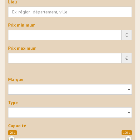
Lieu
Prix minimum
€
Prix maximum
€
Marque
Type
Capacité
20 L
100 L