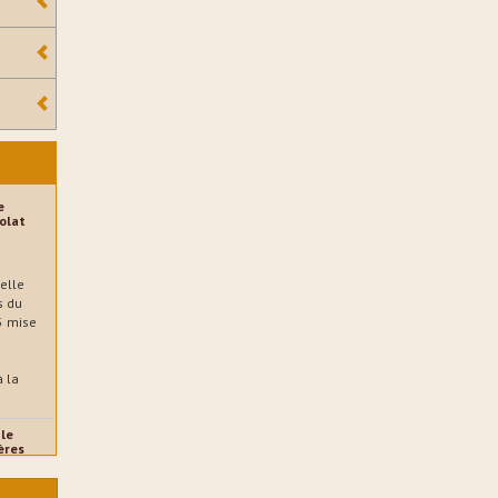
e
olat
elle
s du
 5 mise
à la
le
ières