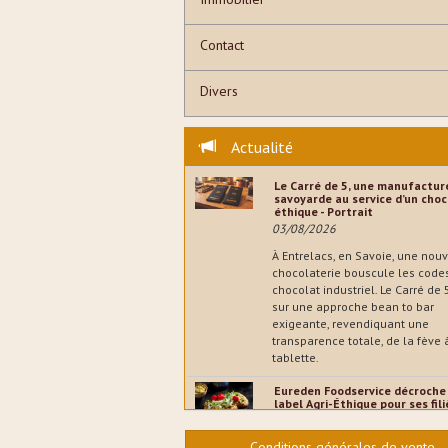
Contact
Divers
Actualité
Le Carré de 5, une manufactur
savoyarde au service d’un choc
éthique - Portrait
03/08/2026
À Entrelacs, en Savoie, une nouv
chocolaterie bouscule les code
chocolat industriel. Le Carré de
sur une approche bean to bar
exigeante, revendiquant une
transparence totale, de la fève 
tablette.
Eureden Foodservice décroche 
label Agri-Éthique pour ses fil
légumes - Entreprises
02/08/2026
Conditions générales de vente