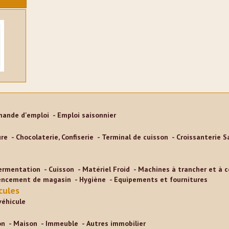
ulanger
le
ilières
s
n sont
ande d'emploi
Emploi saisonnier
ce la
ure
Chocolaterie, Confiserie
Terminal de cuisson
Croissanterie S
a glace
ble de
ermentation
Cuisson
Matériel Froid
Machines à trancher et à 
encement de magasin
Hygiène
Equipements et fournitures
ue dans
cules
véhicule
yer des
icap
on
Maison
Immeuble
Autres immobilier
es,