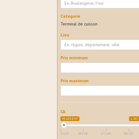
Catégorie
Terminal de cuisson
Lieu
Prix minimum
Prix maximum
CA
93 633 € HT
1 257 
93 633
384 530
675 428
966 325