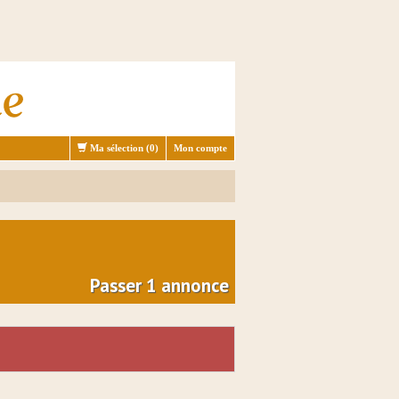
Ma sélection (
0
)
Mon compte
Passer 1 annonce