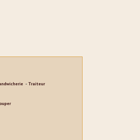
andwicherie
Traiteur
couper